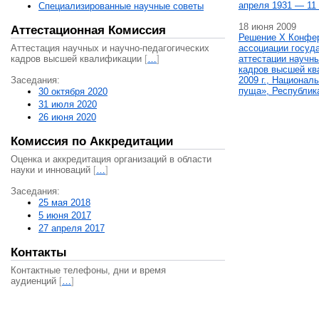
апреля 1931 — 11 
Специализированные научные советы
18 июня 2009
Аттестационная Комиссия
Решение X Конфе
Аттестация научных и научно-педагогических
ассоциации госуд
кадров высшей квалификации
[
…
]
аттестации научны
кадров высшей кв
Заседания:
2009 г., Национал
пуща», Республик
30 октября 2020
31 июля 2020
26 июня 2020
Комиссия по Аккредитации
Оценка и аккредитация организаций в области
науки и инноваций
[
…
]
Заседания:
25 мая 2018
5 июня 2017
27 апреля 2017
Контакты
Контактные телефоны, дни и время
аудиенций
[
…
]