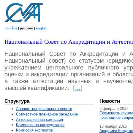
română
|
русский
|
english
Национальный Совет по Аккредитации и Аттеста
Национальный Совет по Аккредитации и А
Национальный совет) со статусом юридичес
учреждением центрального публичного уп
оценки и аккредитации организаций в област
а также аттестации научных и научно-пед
высшей квалификации.
[
…
]
Структура
Новости
3 февраля 2017
Аппарат национального совета
Совмещать фунда
Совместное пленарное заседание
прикладное сопро
Аттестационная комисcия
Комиссия по аккредитации
13 ноября 2016
Комиссия экспертов
Академик Келдыш