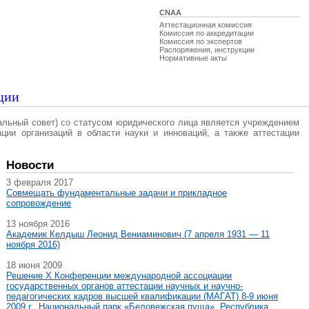
CNAA
Аттестационная комиссия
Комиссия по аккредитации
Комиссия по экспертов
Распоряжения, инструкции
Нормативные акты
ции
альный совет) со статусом юридического лица является учреждением
ации организаций в области науки и инноваций, а также аттестации
Новости
3 февраля 2017
Совмещать фундаментальные задачи и прикладное
сопровождение
13 ноября 2016
Академик Келдыш Леонид Вениаминович (7 апреля 1931 — 11
ноября 2016)
18 июня 2009
Решение X Конференции международной ассоциации
государственных органов аттестации научных и научно-
педагогических кадров высшей квалификации (МАГAT) 8-9 июня
2009 г., Национальный парк «Беловежская пуща», Республика