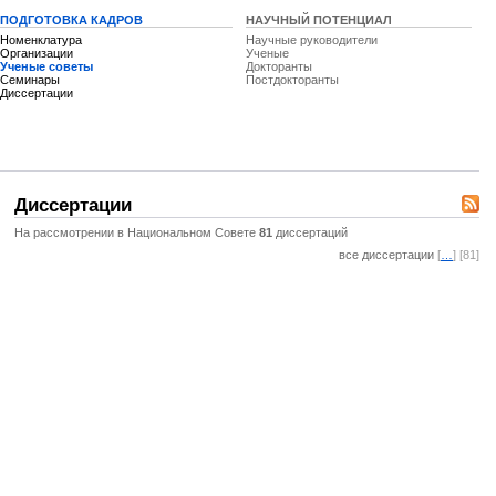
ПОДГОТОВКА КАДРОВ
НАУЧНЫЙ ПОТЕНЦИАЛ
Номенклатура
Научные руководители
Организации
Ученые
Ученые советы
Докторанты
Семинары
Постдокторанты
Диссертации
Диссертации
На рассмотрении в Национальном Совете
81
диссертаций
все диссертации
[
…
] [81]