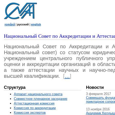
română
|
русский
|
english
Национальный Совет по Аккредитации и Аттеста
Национальный Совет по Аккредитации и А
Национальный совет) со статусом юридичес
учреждением центрального публичного уп
оценки и аккредитации организаций в област
а также аттестации научных и научно-пед
высшей квалификации.
[
…
]
Структура
Новости
3 февраля 2017
Аппарат национального совета
Совмещать фунда
Совместное пленарное заседание
прикладное сопро
Аттестационная комисcия
Комиссия по аккредитации
13 ноября 2016
Комиссия экспертов
Академик Келдыш