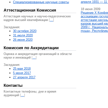
апреля 1931 — 11 
Специализированные научные советы
18 июня 2009
Аттестационная Комиссия
Решение X Конфе
Аттестация научных и научно-педагогических
ассоциации госуд
кадров высшей квалификации
[
…
]
аттестации научны
кадров высшей кв
Заседания:
2009 г., Национал
пуща», Республик
30 октября 2020
31 июля 2020
26 июня 2020
Комиссия по Аккредитации
Оценка и аккредитация организаций в области
науки и инноваций
[
…
]
Заседания:
25 мая 2018
5 июня 2017
27 апреля 2017
Контакты
Контактные телефоны, дни и время
аудиенций
[
…
]