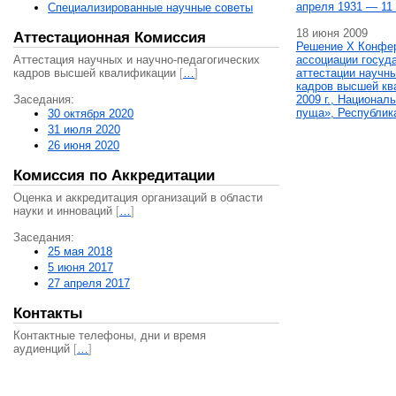
апреля 1931 — 11 
Специализированные научные советы
18 июня 2009
Аттестационная Комиссия
Решение X Конфе
Аттестация научных и научно-педагогических
ассоциации госуд
кадров высшей квалификации
[
…
]
аттестации научны
кадров высшей кв
Заседания:
2009 г., Национал
пуща», Республик
30 октября 2020
31 июля 2020
26 июня 2020
Комиссия по Аккредитации
Оценка и аккредитация организаций в области
науки и инноваций
[
…
]
Заседания:
25 мая 2018
5 июня 2017
27 апреля 2017
Контакты
Контактные телефоны, дни и время
аудиенций
[
…
]