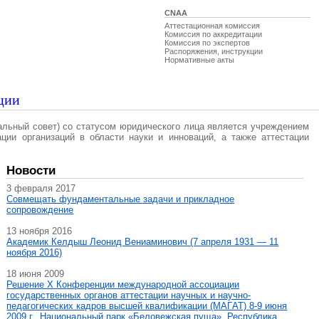
CNAA
Аттестационная комиссия
Комиссия по аккредитации
Комиссия по экспертов
Распоряжения, инструкции
Нормативные акты
ции
альный совет) со статусом юридического лица является учреждением
ации организаций в области науки и инноваций, а также аттестации
Новости
3 февраля 2017
Совмещать фундаментальные задачи и прикладное
сопровождение
13 ноября 2016
Академик Келдыш Леонид Вениаминович (7 апреля 1931 — 11
ноября 2016)
18 июня 2009
Решение X Конференции международной ассоциации
государственных органов аттестации научных и научно-
педагогических кадров высшей квалификации (МАГAT) 8-9 июня
2009 г., Национальный парк «Беловежская пуща», Республика