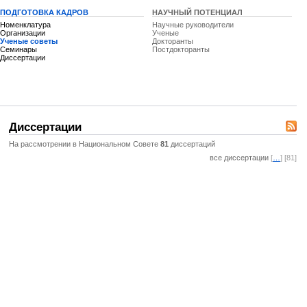
ПОДГОТОВКА КАДРОВ
НАУЧНЫЙ ПОТЕНЦИАЛ
Номенклатура
Научные руководители
Организации
Ученые
Ученые советы
Докторанты
Семинары
Постдокторанты
Диссертации
Диссертации
На рассмотрении в Национальном Совете
81
диссертаций
все диссертации
[
…
] [81]