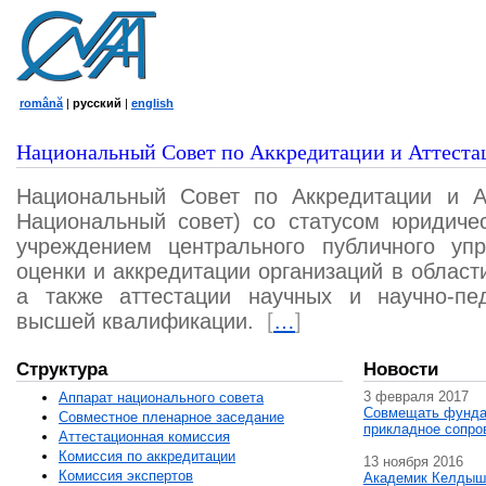
română
|
русский
|
english
Национальный Совет по Аккредитации и Аттеста
Национальный Совет по Аккредитации и А
Национальный совет) со статусом юридичес
учреждением центрального публичного уп
оценки и аккредитации организаций в област
а также аттестации научных и научно-пед
высшей квалификации.
[
…
]
Структура
Новости
3 февраля 2017
Аппарат национального совета
Совмещать фунда
Совместное пленарное заседание
прикладное сопро
Аттестационная комисcия
Комиссия по аккредитации
13 ноября 2016
Комиссия экспертов
Академик Келдыш