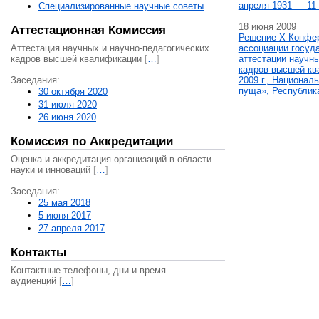
апреля 1931 — 11 
Специализированные научные советы
18 июня 2009
Аттестационная Комиссия
Решение X Конфе
Аттестация научных и научно-педагогических
ассоциации госуд
кадров высшей квалификации
[
…
]
аттестации научны
кадров высшей кв
Заседания:
2009 г., Национал
пуща», Республик
30 октября 2020
31 июля 2020
26 июня 2020
Комиссия по Аккредитации
Оценка и аккредитация организаций в области
науки и инноваций
[
…
]
Заседания:
25 мая 2018
5 июня 2017
27 апреля 2017
Контакты
Контактные телефоны, дни и время
аудиенций
[
…
]