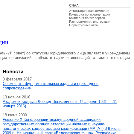
CNAA
Аттестационная комиссия
Комиссия по аккредитации
Комиссия по экспертов
Распоряжения, инструкции
Нормативные акты
ции
альный совет) со статусом юридического лица является учреждением
ации организаций в области науки и инноваций, а также аттестации
Новости
3 февраля 2017
Совмещать фундаментальные задачи и прикладное
сопровождение
13 ноября 2016
Академик Келдыш Леонид Вениаминович (7 апреля 1931 — 11
ноября 2016)
18 июня 2009
Решение X Конференции международной ассоциации
государственных органов аттестации научных и научно-
педагогических кадров высшей квалификации (МАГAT) 8-9 июня
2009 г., Национальный парк «Беловежская пуща», Республика