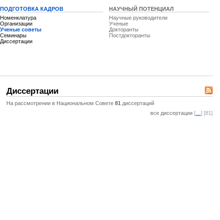
ПОДГОТОВКА КАДРОВ
НАУЧНЫЙ ПОТЕНЦИАЛ
Номенклатура
Научные руководители
Организации
Ученые
Ученые советы
Докторанты
Семинары
Постдокторанты
Диссертации
Диссертации
На рассмотрении в Национальном Совете
81
диссертаций
все диссертации
[
…
] [81]