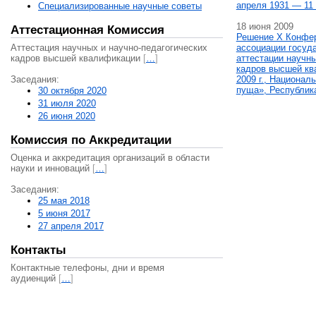
апреля 1931 — 11 
Специализированные научные советы
18 июня 2009
Аттестационная Комиссия
Решение X Конфе
Аттестация научных и научно-педагогических
ассоциации госуд
кадров высшей квалификации
[
…
]
аттестации научны
кадров высшей кв
Заседания:
2009 г., Национал
пуща», Республик
30 октября 2020
31 июля 2020
26 июня 2020
Комиссия по Аккредитации
Оценка и аккредитация организаций в области
науки и инноваций
[
…
]
Заседания:
25 мая 2018
5 июня 2017
27 апреля 2017
Контакты
Контактные телефоны, дни и время
аудиенций
[
…
]