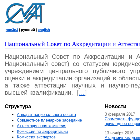
română
|
русский
|
english
Национальный Совет по Аккредитации и Аттеста
Национальный Совет по Аккредитации и А
Национальный совет) со статусом юридичес
учреждением центрального публичного уп
оценки и аккредитации организаций в област
а также аттестации научных и научно-пед
высшей квалификации.
[
…
]
Структура
Новости
3 февраля 2017
Аппарат национального совета
Совмещать фунда
Совместное пленарное заседание
прикладное сопро
Аттестационная комисcия
Комиссия по аккредитации
13 ноября 2016
Комиссия экспертов
Академик Келдыш