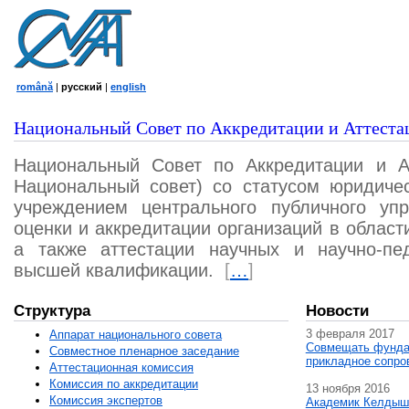
română
|
русский
|
english
Национальный Совет по Аккредитации и Аттеста
Национальный Совет по Аккредитации и А
Национальный совет) со статусом юридичес
учреждением центрального публичного уп
оценки и аккредитации организаций в област
а также аттестации научных и научно-пед
высшей квалификации.
[
…
]
Структура
Новости
3 февраля 2017
Аппарат национального совета
Совмещать фунда
Совместное пленарное заседание
прикладное сопро
Аттестационная комисcия
Комиссия по аккредитации
13 ноября 2016
Комиссия экспертов
Академик Келдыш