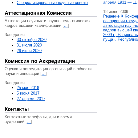
апреля 1931 — 11 
Специализированные научные советы
18 июня 2009
Аттестационная Комиссия
Решение X Конфе
Аттестация научных и научно-педагогических
ассоциации госуд
кадров высшей квалификации
[
…
]
аттестации научны
кадров высшей кв
Заседания:
2009 г., Национал
пуща», Республик
30 октября 2020
31 июля 2020
26 июня 2020
Комиссия по Аккредитации
Оценка и аккредитация организаций в области
науки и инноваций
[
…
]
Заседания:
25 мая 2018
5 июня 2017
27 апреля 2017
Контакты
Контактные телефоны, дни и время
аудиенций
[
…
]