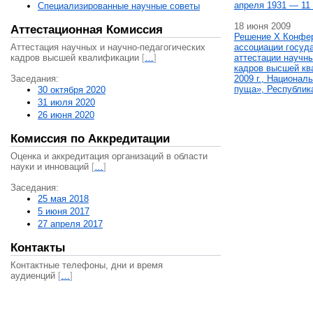
апреля 1931 — 11 
Специализированные научные советы
18 июня 2009
Аттестационная Комиссия
Решение X Конфе
Аттестация научных и научно-педагогических
ассоциации госуд
кадров высшей квалификации
[
…
]
аттестации научны
кадров высшей кв
Заседания:
2009 г., Национал
пуща», Республик
30 октября 2020
31 июля 2020
26 июня 2020
Комиссия по Аккредитации
Оценка и аккредитация организаций в области
науки и инноваций
[
…
]
Заседания:
25 мая 2018
5 июня 2017
27 апреля 2017
Контакты
Контактные телефоны, дни и время
аудиенций
[
…
]