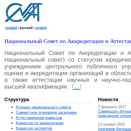
română
|
русский
|
english
Национальный Совет по Аккредитации и Аттеста
Национальный Совет по Аккредитации и А
Национальный совет) со статусом юридичес
учреждением центрального публичного уп
оценки и аккредитации организаций в област
а также аттестации научных и научно-пед
высшей квалификации.
[
…
]
Структура
Новости
3 февраля 2017
Аппарат национального совета
Совмещать фунда
Совместное пленарное заседание
прикладное сопро
Аттестационная комисcия
Комиссия по аккредитации
13 ноября 2016
Комиссия экспертов
Академик Келдыш