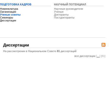
ПОДГОТОВКА КАДРОВ
НАУЧНЫЙ ПОТЕНЦИАЛ
Номенклатура
Научные руководители
Организации
Ученые
Ученые советы
Докторанты
Семинары
Постдокторанты
Диссертации
Диссертации
На рассмотрении в Национальном Совете
81
диссертаций
все диссертации
[
…
] [81]