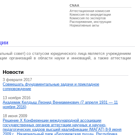
CNAA
Аттестационная комиссия
Комиссия по аккредитации
Комиссия по экспертов
Распоряжения, инструкции
Нормативные акты
ции
альный совет) со статусом юридического лица является учреждением
ации организаций в области науки и инноваций, а также аттестации
Новости
3 февраля 2017
Совмещать фундаментальные задачи и прикладное
сопровождение
13 ноября 2016
Академик Келдыш Леонид Вениаминович (7 апреля 1931 — 11
ноября 2016)
18 июня 2009
Решение X Конференции международной ассоциации
государственных органов аттестации научных и научно-
педагогических кадров высшей квалификации (МАГAT) 8-9 июня
2009 г., Национальный парк «Беловежская пуща», Республика