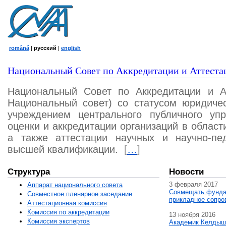
română
|
русский
|
english
Национальный Совет по Аккредитации и Аттеста
Национальный Совет по Аккредитации и А
Национальный совет) со статусом юридичес
учреждением центрального публичного уп
оценки и аккредитации организаций в област
а также аттестации научных и научно-пед
высшей квалификации.
[
…
]
Структура
Новости
3 февраля 2017
Аппарат национального совета
Совмещать фунда
Совместное пленарное заседание
прикладное сопро
Аттестационная комисcия
Комиссия по аккредитации
13 ноября 2016
Комиссия экспертов
Академик Келдыш