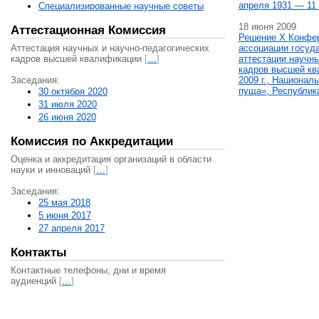
апреля 1931 — 11 
Специализированные научные советы
18 июня 2009
Аттестационная Комиссия
Решение X Конфе
Аттестация научных и научно-педагогических
ассоциации госуд
кадров высшей квалификации
[
…
]
аттестации научны
кадров высшей кв
Заседания:
2009 г., Национал
пуща», Республик
30 октября 2020
31 июля 2020
26 июня 2020
Комиссия по Аккредитации
Оценка и аккредитация организаций в области
науки и инноваций
[
…
]
Заседания:
25 мая 2018
5 июня 2017
27 апреля 2017
Контакты
Контактные телефоны, дни и время
аудиенций
[
…
]