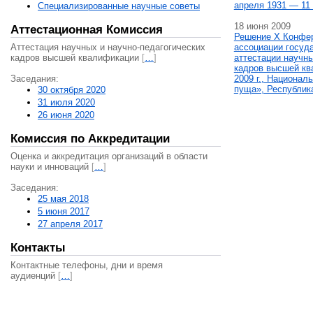
апреля 1931 — 11 
Специализированные научные советы
18 июня 2009
Аттестационная Комиссия
Решение X Конфе
Аттестация научных и научно-педагогических
ассоциации госуд
кадров высшей квалификации
[
…
]
аттестации научны
кадров высшей кв
Заседания:
2009 г., Национал
пуща», Республик
30 октября 2020
31 июля 2020
26 июня 2020
Комиссия по Аккредитации
Оценка и аккредитация организаций в области
науки и инноваций
[
…
]
Заседания:
25 мая 2018
5 июня 2017
27 апреля 2017
Контакты
Контактные телефоны, дни и время
аудиенций
[
…
]