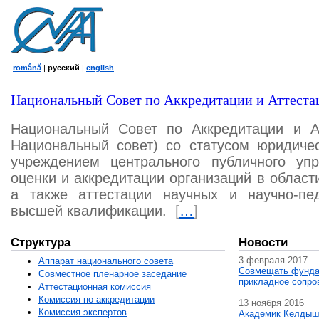
română
|
русский
|
english
Национальный Совет по Аккредитации и Аттеста
Национальный Совет по Аккредитации и А
Национальный совет) со статусом юридичес
учреждением центрального публичного уп
оценки и аккредитации организаций в област
а также аттестации научных и научно-пед
высшей квалификации.
[
…
]
Структура
Новости
3 февраля 2017
Аппарат национального совета
Совмещать фунда
Совместное пленарное заседание
прикладное сопро
Аттестационная комисcия
Комиссия по аккредитации
13 ноября 2016
Комиссия экспертов
Академик Келдыш