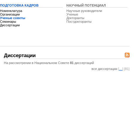
ПОДГОТОВКА КАДРОВ
НАУЧНЫЙ ПОТЕНЦИАЛ
Номенклатура
Научные руководители
Организации
Ученые
Ученые советы
Докторанты
Семинары
Постдокторанты
Диссертации
Диссертации
На рассмотрении в Национальном Совете
81
диссертаций
все диссертации
[
…
] [81]