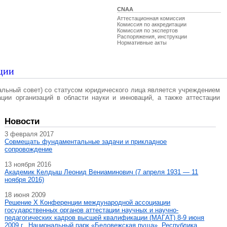
CNAA
Аттестационная комиссия
Комиссия по аккредитации
Комиссия по экспертов
Распоряжения, инструкции
Нормативные акты
ции
альный совет) со статусом юридического лица является учреждением
ации организаций в области науки и инноваций, а также аттестации
Новости
3 февраля 2017
Совмещать фундаментальные задачи и прикладное
сопровождение
13 ноября 2016
Академик Келдыш Леонид Вениаминович (7 апреля 1931 — 11
ноября 2016)
18 июня 2009
Решение X Конференции международной ассоциации
государственных органов аттестации научных и научно-
педагогических кадров высшей квалификации (МАГAT) 8-9 июня
2009 г., Национальный парк «Беловежская пуща», Республика