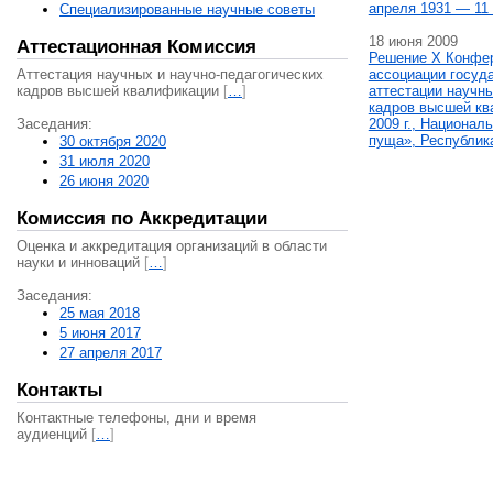
апреля 1931 — 11 
Специализированные научные советы
18 июня 2009
Аттестационная Комиссия
Решение X Конфе
Аттестация научных и научно-педагогических
ассоциации госуд
кадров высшей квалификации
[
…
]
аттестации научны
кадров высшей кв
Заседания:
2009 г., Национал
пуща», Республик
30 октября 2020
31 июля 2020
26 июня 2020
Комиссия по Аккредитации
Оценка и аккредитация организаций в области
науки и инноваций
[
…
]
Заседания:
25 мая 2018
5 июня 2017
27 апреля 2017
Контакты
Контактные телефоны, дни и время
аудиенций
[
…
]