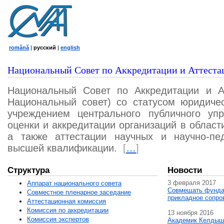
română
|
русский
|
english
Национальный Совет по Аккредитации и Аттеста
Национальный Совет по Аккредитации и А
Национальный совет) со статусом юридичес
учреждением центрального публичного уп
оценки и аккредитации организаций в област
а также аттестации научных и научно-пед
высшей квалификации.
[
…
]
Структура
Новости
3 февраля 2017
Аппарат национального совета
Совмещать фунда
Совместное пленарное заседание
прикладное сопро
Аттестационная комисcия
Комиссия по аккредитации
13 ноября 2016
Комиссия экспертов
Академик Келдыш