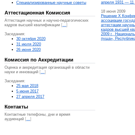
апреля 1931 — 11 
Специализированные научные советы
18 июня 2009
Аттестационная Комиссия
Решение X Конфе
Аттестация научных и научно-педагогических
ассоциации госуд
кадров высшей квалификации
[
…
]
аттестации научны
кадров высшей кв
Заседания:
2009 г., Национал
пуща», Республик
30 октября 2020
31 июля 2020
26 июня 2020
Комиссия по Аккредитации
Оценка и аккредитация организаций в области
науки и инноваций
[
…
]
Заседания:
25 мая 2018
5 июня 2017
27 апреля 2017
Контакты
Контактные телефоны, дни и время
аудиенций
[
…
]