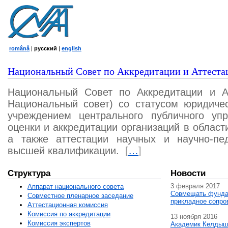
română
|
русский
|
english
Национальный Совет по Аккредитации и Аттеста
Национальный Совет по Аккредитации и А
Национальный совет) со статусом юридичес
учреждением центрального публичного уп
оценки и аккредитации организаций в област
а также аттестации научных и научно-пед
высшей квалификации.
[
…
]
Структура
Новости
3 февраля 2017
Аппарат национального совета
Совмещать фунда
Совместное пленарное заседание
прикладное сопро
Аттестационная комисcия
Комиссия по аккредитации
13 ноября 2016
Комиссия экспертов
Академик Келдыш