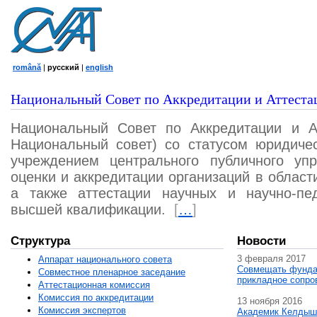
română
|
русский
|
english
Национальный Совет по Аккредитации и Аттеста
Национальный Совет по Аккредитации и А
Национальный совет) со статусом юридичес
учреждением центрального публичного уп
оценки и аккредитации организаций в област
а также аттестации научных и научно-пед
высшей квалификации.
[
…
]
Структура
Новости
3 февраля 2017
Аппарат национального совета
Совмещать фунда
Совместное пленарное заседание
прикладное сопро
Аттестационная комисcия
Комиссия по аккредитации
13 ноября 2016
Комиссия экспертов
Академик Келдыш