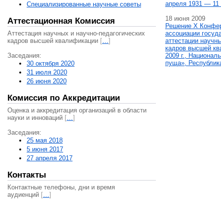
апреля 1931 — 11 
Специализированные научные советы
18 июня 2009
Аттестационная Комиссия
Решение X Конфе
Аттестация научных и научно-педагогических
ассоциации госуд
кадров высшей квалификации
[
…
]
аттестации научны
кадров высшей кв
Заседания:
2009 г., Национал
пуща», Республик
30 октября 2020
31 июля 2020
26 июня 2020
Комиссия по Аккредитации
Оценка и аккредитация организаций в области
науки и инноваций
[
…
]
Заседания:
25 мая 2018
5 июня 2017
27 апреля 2017
Контакты
Контактные телефоны, дни и время
аудиенций
[
…
]