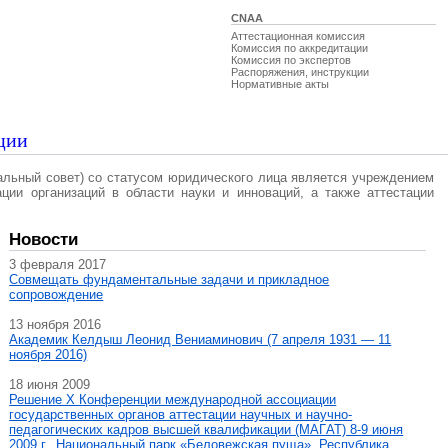
CNAA
Аттестационная комиссия
Комиссия по аккредитации
Комиссия по экспертов
Распоряжения, инструкции
Нормативные акты
ции
альный совет) со статусом юридического лица является учреждением
ации организаций в области науки и инноваций, а также аттестации
Новости
3 февраля 2017
Совмещать фундаментальные задачи и прикладное
сопровождение
13 ноября 2016
Академик Келдыш Леонид Вениаминович (7 апреля 1931 — 11
ноября 2016)
18 июня 2009
Решение X Конференции международной ассоциации
государственных органов аттестации научных и научно-
педагогических кадров высшей квалификации (МАГAT) 8-9 июня
2009 г., Национальный парк «Беловежская пуща», Республика