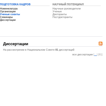
ПОДГОТОВКА КАДРОВ
НАУЧНЫЙ ПОТЕНЦИАЛ
Номенклатура
Научные руководители
Организации
Ученые
Ученые советы
Докторанты
Семинары
Постдокторанты
Диссертации
Диссертации
На рассмотрении в Национальном Совете
81
диссертаций
все диссертации
[
…
] [81]