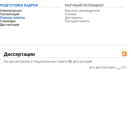
ПОДГОТОВКА КАДРОВ
НАУЧНЫЙ ПОТЕНЦИАЛ
Номенклатура
Научные руководители
Организации
Ученые
Ученые советы
Докторанты
Семинары
Постдокторанты
Диссертации
Диссертации
На рассмотрении в Национальном Совете
81
диссертаций
все диссертации
[
…
] [81]