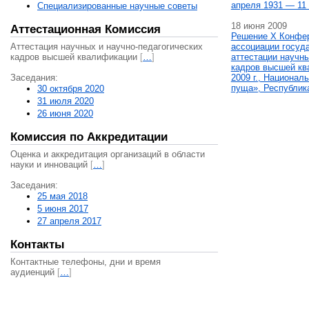
апреля 1931 — 11 
Специализированные научные советы
18 июня 2009
Аттестационная Комиссия
Решение X Конфе
Аттестация научных и научно-педагогических
ассоциации госуд
кадров высшей квалификации
[
…
]
аттестации научны
кадров высшей кв
Заседания:
2009 г., Национал
пуща», Республик
30 октября 2020
31 июля 2020
26 июня 2020
Комиссия по Аккредитации
Оценка и аккредитация организаций в области
науки и инноваций
[
…
]
Заседания:
25 мая 2018
5 июня 2017
27 апреля 2017
Контакты
Контактные телефоны, дни и время
аудиенций
[
…
]