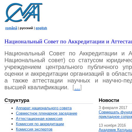
română
|
русский
|
english
Национальный Совет по Аккредитации и Аттеста
Национальный Совет по Аккредитации и А
Национальный совет) со статусом юридичес
учреждением центрального публичного уп
оценки и аккредитации организаций в област
а также аттестации научных и научно-пед
высшей квалификации.
[
…
]
Структура
Новости
3 февраля 2017
Аппарат национального совета
Совмещать фунда
Совместное пленарное заседание
прикладное сопро
Аттестационная комисcия
Комиссия по аккредитации
13 ноября 2016
Комиссия экспертов
Академик Келдыш