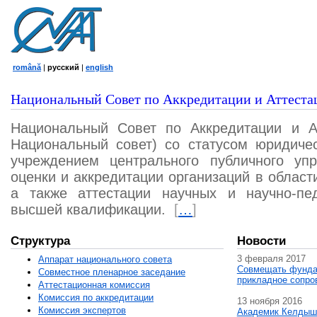
română
|
русский
|
english
Национальный Совет по Аккредитации и Аттеста
Национальный Совет по Аккредитации и А
Национальный совет) со статусом юридичес
учреждением центрального публичного уп
оценки и аккредитации организаций в област
а также аттестации научных и научно-пед
высшей квалификации.
[
…
]
Структура
Новости
3 февраля 2017
Аппарат национального совета
Совмещать фунда
Совместное пленарное заседание
прикладное сопро
Аттестационная комисcия
Комиссия по аккредитации
13 ноября 2016
Комиссия экспертов
Академик Келдыш