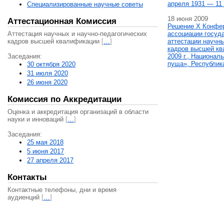
апреля 1931 — 11 
Специализированные научные советы
18 июня 2009
Аттестационная Комиссия
Решение X Конфе
Аттестация научных и научно-педагогических
ассоциации госуд
кадров высшей квалификации
[
…
]
аттестации научны
кадров высшей кв
Заседания:
2009 г., Национал
пуща», Республик
30 октября 2020
31 июля 2020
26 июня 2020
Комиссия по Аккредитации
Оценка и аккредитация организаций в области
науки и инноваций
[
…
]
Заседания:
25 мая 2018
5 июня 2017
27 апреля 2017
Контакты
Контактные телефоны, дни и время
аудиенций
[
…
]