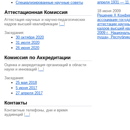
апреля 1931 — 11 
Специализированные научные советы
18 июня 2009
Аттестационная Комиссия
Решение X Конфе
Аттестация научных и научно-педагогических
ассоциации госуд
кадров высшей квалификации
[
…
]
аттестации научны
кадров высшей кв
Заседания:
2009 г., Национал
пуща», Республик
30 октября 2020
31 июля 2020
26 июня 2020
Комиссия по Аккредитации
Оценка и аккредитация организаций в области
науки и инноваций
[
…
]
Заседания:
25 мая 2018
5 июня 2017
27 апреля 2017
Контакты
Контактные телефоны, дни и время
аудиенций
[
…
]