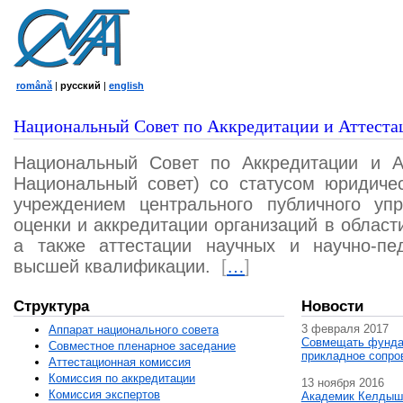
română
|
русский
|
english
Национальный Совет по Аккредитации и Аттеста
Национальный Совет по Аккредитации и А
Национальный совет) со статусом юридичес
учреждением центрального публичного уп
оценки и аккредитации организаций в област
а также аттестации научных и научно-пед
высшей квалификации.
[
…
]
Структура
Новости
3 февраля 2017
Аппарат национального совета
Совмещать фунда
Совместное пленарное заседание
прикладное сопро
Аттестационная комисcия
Комиссия по аккредитации
13 ноября 2016
Комиссия экспертов
Академик Келдыш