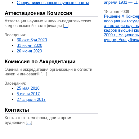
апреля 1931 — 11 
Специализированные научные советы
18 июня 2009
Аттестационная Комиссия
Решение X Конфе
Аттестация научных и научно-педагогических
ассоциации госуд
кадров высшей квалификации
[
…
]
аттестации научны
кадров высшей кв
Заседания:
2009 г., Национал
пуща», Республик
30 октября 2020
31 июля 2020
26 июня 2020
Комиссия по Аккредитации
Оценка и аккредитация организаций в области
науки и инноваций
[
…
]
Заседания:
25 мая 2018
5 июня 2017
27 апреля 2017
Контакты
Контактные телефоны, дни и время
аудиенций
[
…
]