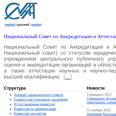
română
|
русский
|
english
Национальный Совет по Аккредитации и Аттеста
Национальный Совет по Аккредитации и А
Национальный совет) со статусом юридичес
учреждением центрального публичного уп
оценки и аккредитации организаций в област
а также аттестации научных и научно-пед
высшей квалификации.
[
…
]
Структура
Новости
3 февраля 2017
Аппарат национального совета
Совмещать фунда
Совместное пленарное заседание
прикладное сопро
Аттестационная комисcия
Комиссия по аккредитации
13 ноября 2016
Комиссия экспертов
Академик Келдыш