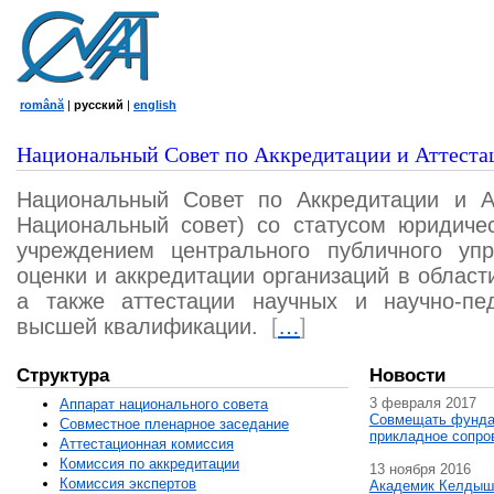
română
|
русский
|
english
Национальный Совет по Аккредитации и Аттеста
Национальный Совет по Аккредитации и А
Национальный совет) со статусом юридичес
учреждением центрального публичного уп
оценки и аккредитации организаций в област
а также аттестации научных и научно-пед
высшей квалификации.
[
…
]
Структура
Новости
3 февраля 2017
Аппарат национального совета
Совмещать фунда
Совместное пленарное заседание
прикладное сопро
Аттестационная комисcия
Комиссия по аккредитации
13 ноября 2016
Комиссия экспертов
Академик Келдыш