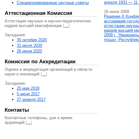
апреля 1931 — 11 
Специализированные научные советы
18 июня 2009
Аттестационная Комиссия
Решение X Конфе
Аттестация научных и научно-педагогических
ассоциации госуд
кадров высшей квалификации
[
…
]
аттестации научны
кадров высшей кв
Заседания:
2009 г., Национал
пуща», Республик
30 октября 2020
31 июля 2020
26 июня 2020
Комиссия по Аккредитации
Оценка и аккредитация организаций в области
науки и инноваций
[
…
]
Заседания:
25 мая 2018
5 июня 2017
27 апреля 2017
Контакты
Контактные телефоны, дни и время
аудиенций
[
…
]