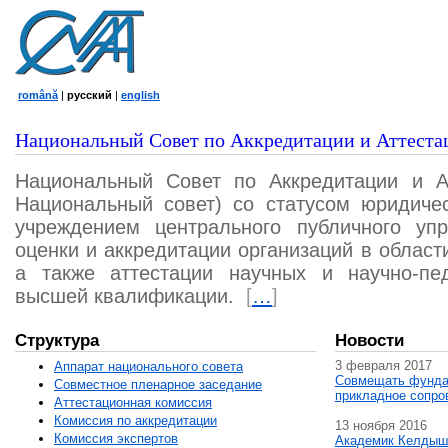
română
|
русский
|
english
Национальный Совет по Аккредитации и Аттеста
Национальный Совет по Аккредитации и А
Национальный совет) со статусом юридичес
учреждением центрального публичного уп
оценки и аккредитации организаций в област
а также аттестации научных и научно-пед
высшей квалификации.
[
…
]
Структура
Новости
3 февраля 2017
Аппарат национального совета
Совмещать фунда
Совместное пленарное заседание
прикладное сопро
Аттестационная комисcия
Комиссия по аккредитации
13 ноября 2016
Комиссия экспертов
Академик Келдыш