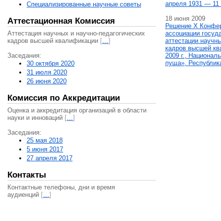
апреля 1931 — 11 
Специализированные научные советы
18 июня 2009
Аттестационная Комиссия
Решение X Конфе
Аттестация научных и научно-педагогических
ассоциации госуд
кадров высшей квалификации
[
…
]
аттестации научны
кадров высшей кв
Заседания:
2009 г., Национал
пуща», Республик
30 октября 2020
31 июля 2020
26 июня 2020
Комиссия по Аккредитации
Оценка и аккредитация организаций в области
науки и инноваций
[
…
]
Заседания:
25 мая 2018
5 июня 2017
27 апреля 2017
Контакты
Контактные телефоны, дни и время
аудиенций
[
…
]