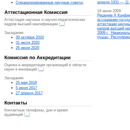
апреля 1931 — 11 
Специализированные научные советы
18 июня 2009
Аттестационная Комиссия
Решение X Конфе
Аттестация научных и научно-педагогических
ассоциации госуд
кадров высшей квалификации
[
…
]
аттестации научны
кадров высшей кв
Заседания:
2009 г., Национал
пуща», Республик
30 октября 2020
31 июля 2020
26 июня 2020
Комиссия по Аккредитации
Оценка и аккредитация организаций в области
науки и инноваций
[
…
]
Заседания:
25 мая 2018
5 июня 2017
27 апреля 2017
Контакты
Контактные телефоны, дни и время
аудиенций
[
…
]