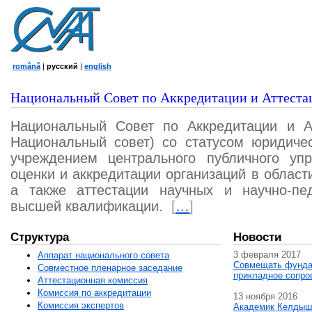
română
|
русский
|
english
Национальный Совет по Аккредитации и Аттеста
Национальный Совет по Аккредитации и А
Национальный совет) со статусом юридичес
учреждением центрального публичного уп
оценки и аккредитации организаций в област
а также аттестации научных и научно-пед
высшей квалификации.
[
…
]
Структура
Новости
3 февраля 2017
Аппарат национального совета
Совмещать фунда
Совместное пленарное заседание
прикладное сопро
Аттестационная комисcия
Комиссия по аккредитации
13 ноября 2016
Комиссия экспертов
Академик Келдыш