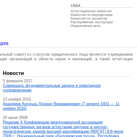
CNAA
Аттестационная комиссия
Комиссия по аккредитации
Комиссия по экспертов
Распоряжения, инструкции
Нормативные акты
ции
альный совет) со статусом юридического лица является учреждением
ации организаций в области науки и инноваций, а также аттестации
Новости
3 февраля 2017
Совмещать фундаментальные задачи и прикладное
сопровождение
13 ноября 2016
Академик Келдыш Леонид Вениаминович (7 апреля 1931 — 11
ноября 2016)
18 июня 2009
Решение X Конференции международной ассоциации
государственных органов аттестации научных и научно-
педагогических кадров высшей квалификации (МАГAT) 8-9 июня
2009 г., Национальный парк «Беловежская пуща», Республика