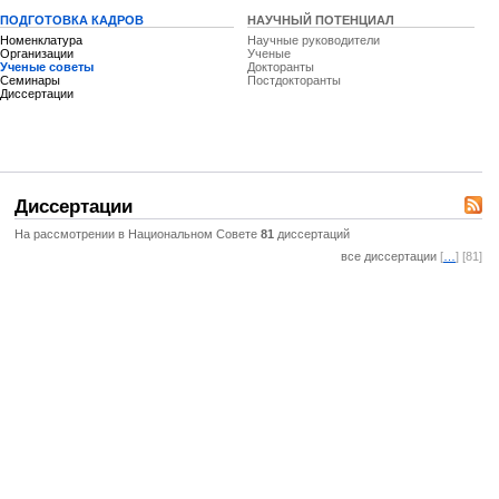
ПОДГОТОВКА КАДРОВ
НАУЧНЫЙ ПОТЕНЦИАЛ
Номенклатура
Научные руководители
Организации
Ученые
Ученые советы
Докторанты
Семинары
Постдокторанты
Диссертации
Диссертации
На рассмотрении в Национальном Совете
81
диссертаций
все диссертации
[
…
] [81]