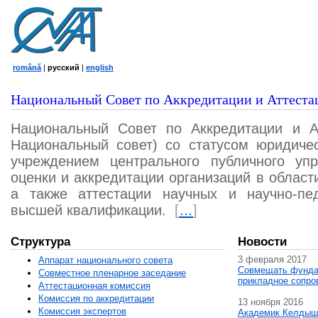
română
|
русский
|
english
Национальный Совет по Аккредитации и Аттеста
Национальный Совет по Аккредитации и А
Национальный совет) со статусом юридичес
учреждением центрального публичного уп
оценки и аккредитации организаций в област
а также аттестации научных и научно-пед
высшей квалификации.
[
…
]
Структура
Новости
3 февраля 2017
Аппарат национального совета
Совмещать фунда
Совместное пленарное заседание
прикладное сопро
Аттестационная комисcия
Комиссия по аккредитации
13 ноября 2016
Комиссия экспертов
Академик Келдыш