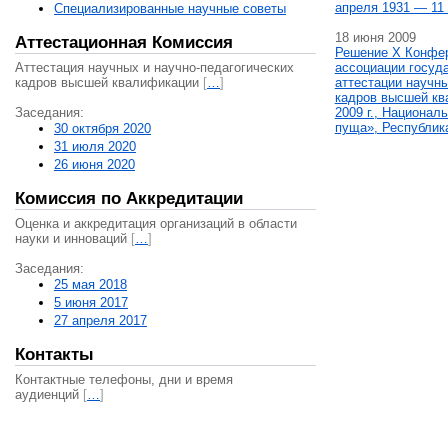
апреля 1931 — 11 
Специализированные научные советы
18 июня 2009
Аттестационная Комиссия
Решение X Конфе
Аттестация научных и научно-педагогических
ассоциации госуд
кадров высшей квалификации
[
…
]
аттестации научны
кадров высшей кв
Заседания:
2009 г., Национал
пуща», Республик
30 октября 2020
31 июля 2020
26 июня 2020
Комиссия по Аккредитации
Оценка и аккредитация организаций в области
науки и инноваций
[
…
]
Заседания:
25 мая 2018
5 июня 2017
27 апреля 2017
Контакты
Контактные телефоны, дни и время
аудиенций
[
…
]