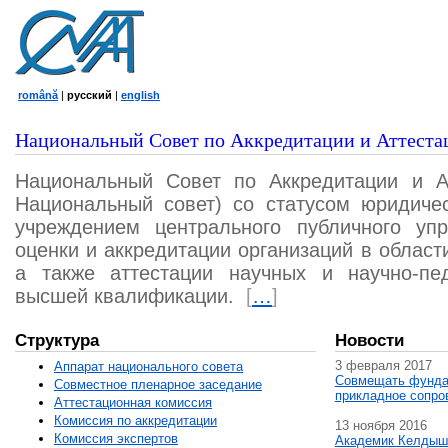
română
|
русский
|
english
Национальный Совет по Аккредитации и Аттеста
Национальный Совет по Аккредитации и А
Национальный совет) со статусом юридичес
учреждением центрального публичного уп
оценки и аккредитации организаций в област
а также аттестации научных и научно-пед
высшей квалификации.
[
…
]
Структура
Новости
3 февраля 2017
Аппарат национального совета
Совмещать фунда
Совместное пленарное заседание
прикладное сопро
Аттестационная комисcия
Комиссия по аккредитации
13 ноября 2016
Комиссия экспертов
Академик Келдыш