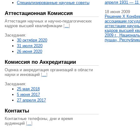
апреля 1931 — 11 
Специализированные научные советы
18 июня 2009
Аттестационная Комиссия
Решение X Конфе
Аттестация научных и научно-педагогических
ассоциации госуд
кадров высшей квалификации
[
…
]
аттестации научны
кадров высшей кв
Заседания:
2009 г., Национал
пуща», Республик
30 октября 2020
31 июля 2020
26 июня 2020
Комиссия по Аккредитации
Оценка и аккредитация организаций в области
науки и инноваций
[
…
]
Заседания:
25 мая 2018
5 июня 2017
27 апреля 2017
Контакты
Контактные телефоны, дни и время
аудиенций
[
…
]