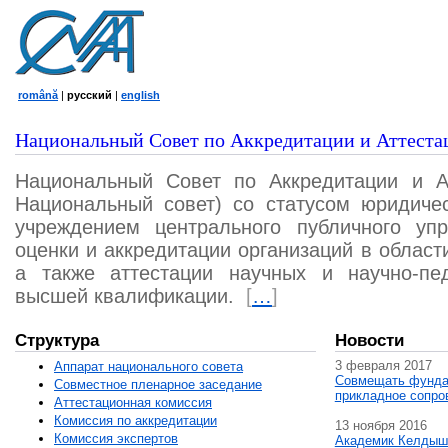
română
|
русский
|
english
Национальный Совет по Аккредитации и Аттеста
Национальный Совет по Аккредитации и А
Национальный совет) со статусом юридичес
учреждением центрального публичного уп
оценки и аккредитации организаций в област
а также аттестации научных и научно-пед
высшей квалификации.
[
…
]
Структура
Новости
3 февраля 2017
Аппарат национального совета
Совмещать фунда
Совместное пленарное заседание
прикладное сопро
Аттестационная комисcия
Комиссия по аккредитации
13 ноября 2016
Комиссия экспертов
Академик Келдыш