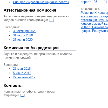
апреля 1931 — 11 
Специализированные научные советы
18 июня 2009
Аттестационная Комиссия
Решение X Конфе
Аттестация научных и научно-педагогических
ассоциации госуд
кадров высшей квалификации
[
…
]
аттестации научны
кадров высшей кв
Заседания:
2009 г., Национал
пуща», Республик
30 октября 2020
31 июля 2020
26 июня 2020
Комиссия по Аккредитации
Оценка и аккредитация организаций в области
науки и инноваций
[
…
]
Заседания:
25 мая 2018
5 июня 2017
27 апреля 2017
Контакты
Контактные телефоны, дни и время
аудиенций
[
…
]