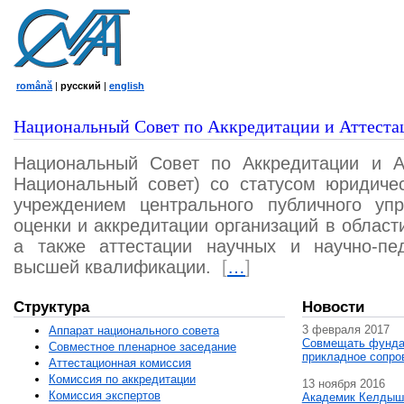
română
|
русский
|
english
Национальный Совет по Аккредитации и Аттеста
Национальный Совет по Аккредитации и А
Национальный совет) со статусом юридичес
учреждением центрального публичного уп
оценки и аккредитации организаций в област
а также аттестации научных и научно-пед
высшей квалификации.
[
…
]
Структура
Новости
3 февраля 2017
Аппарат национального совета
Совмещать фунда
Совместное пленарное заседание
прикладное сопро
Аттестационная комисcия
Комиссия по аккредитации
13 ноября 2016
Комиссия экспертов
Академик Келдыш