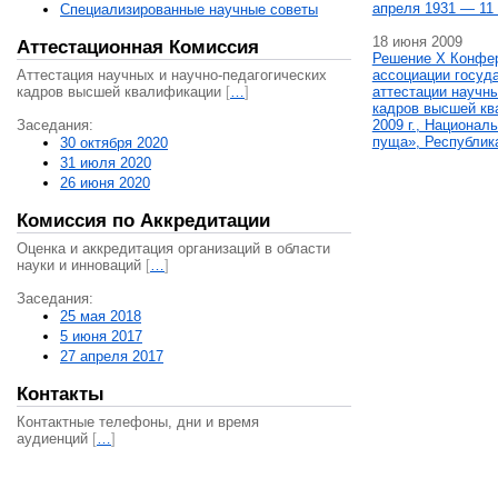
апреля 1931 — 11 
Специализированные научные советы
18 июня 2009
Аттестационная Комиссия
Решение X Конфе
Аттестация научных и научно-педагогических
ассоциации госуд
кадров высшей квалификации
[
…
]
аттестации научны
кадров высшей кв
Заседания:
2009 г., Национал
пуща», Республик
30 октября 2020
31 июля 2020
26 июня 2020
Комиссия по Аккредитации
Оценка и аккредитация организаций в области
науки и инноваций
[
…
]
Заседания:
25 мая 2018
5 июня 2017
27 апреля 2017
Контакты
Контактные телефоны, дни и время
аудиенций
[
…
]