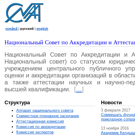
română
|
русский
|
english
Национальный Совет по Аккредитации и Аттеста
Национальный Совет по Аккредитации и А
Национальный совет) со статусом юридичес
учреждением центрального публичного уп
оценки и аккредитации организаций в област
а также аттестации научных и научно-пед
высшей квалификации.
[
…
]
Структура
Новости
3 февраля 2017
Аппарат национального совета
Совмещать фунда
Совместное пленарное заседание
прикладное сопро
Аттестационная комисcия
Комиссия по аккредитации
13 ноября 2016
Комиссия экспертов
Академик Келдыш