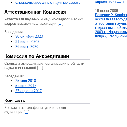
апреля 1931 — 11 
Специализированные научные советы
18 июня 2009
Аттестационная Комиссия
Решение X Конфе
Аттестация научных и научно-педагогических
ассоциации госуд
кадров высшей квалификации
[
…
]
аттестации научны
кадров высшей кв
Заседания:
2009 г., Национал
пуща», Республик
30 октября 2020
31 июля 2020
26 июня 2020
Комиссия по Аккредитации
Оценка и аккредитация организаций в области
науки и инноваций
[
…
]
Заседания:
25 мая 2018
5 июня 2017
27 апреля 2017
Контакты
Контактные телефоны, дни и время
аудиенций
[
…
]