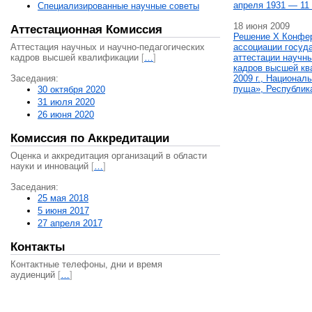
апреля 1931 — 11 
Специализированные научные советы
18 июня 2009
Аттестационная Комиссия
Решение X Конфе
Аттестация научных и научно-педагогических
ассоциации госуд
кадров высшей квалификации
[
…
]
аттестации научны
кадров высшей кв
Заседания:
2009 г., Национал
пуща», Республик
30 октября 2020
31 июля 2020
26 июня 2020
Комиссия по Аккредитации
Оценка и аккредитация организаций в области
науки и инноваций
[
…
]
Заседания:
25 мая 2018
5 июня 2017
27 апреля 2017
Контакты
Контактные телефоны, дни и время
аудиенций
[
…
]