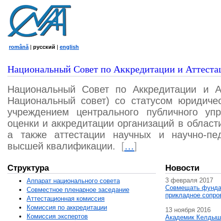
română
|
русский
|
english
Национальный Совет по Аккредитации и Аттеста
Национальный Совет по Аккредитации и А
Национальный совет) со статусом юридичес
учреждением центрального публичного уп
оценки и аккредитации организаций в област
а также аттестации научных и научно-пед
высшей квалификации.
[
…
]
Структура
Новости
3 февраля 2017
Аппарат национального совета
Совмещать фунда
Совместное пленарное заседание
прикладное сопро
Аттестационная комисcия
Комиссия по аккредитации
13 ноября 2016
Комиссия экспертов
Академик Келдыш