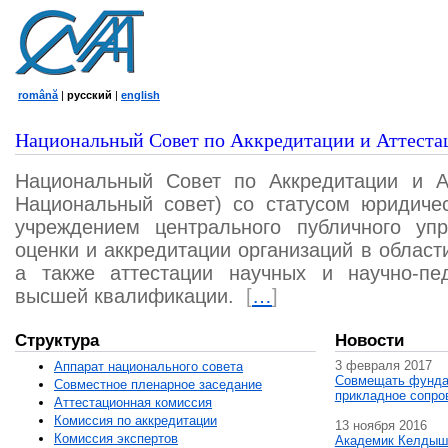
română
|
русский
|
english
Национальный Совет по Аккредитации и Аттеста
Национальный Совет по Аккредитации и А
Национальный совет) со статусом юридичес
учреждением центрального публичного уп
оценки и аккредитации организаций в област
а также аттестации научных и научно-пед
высшей квалификации.
[
…
]
Структура
Новости
3 февраля 2017
Аппарат национального совета
Совмещать фунда
Совместное пленарное заседание
прикладное сопро
Аттестационная комисcия
Комиссия по аккредитации
13 ноября 2016
Комиссия экспертов
Академик Келдыш