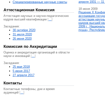
апреля 1931 — 11 
Специализированные научные советы
18 июня 2009
Аттестационная Комиссия
Решение X Конфе
Аттестация научных и научно-педагогических
ассоциации госуд
кадров высшей квалификации
[
…
]
аттестации научны
кадров высшей кв
Заседания:
2009 г., Национал
пуща», Республик
30 октября 2020
31 июля 2020
26 июня 2020
Комиссия по Аккредитации
Оценка и аккредитация организаций в области
науки и инноваций
[
…
]
Заседания:
25 мая 2018
5 июня 2017
27 апреля 2017
Контакты
Контактные телефоны, дни и время
аудиенций
[
…
]