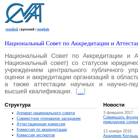
română
|
русский
|
english
Национальный Совет по Аккредитации и Аттеста
Национальный Совет по Аккредитации и А
Национальный совет) со статусом юридичес
учреждением центрального публичного уп
оценки и аккредитации организаций в област
а также аттестации научных и научно-пед
высшей квалификации.
[
…
]
Структура
Новости
3 февраля 2017
Аппарат национального совета
Совмещать фунда
Совместное пленарное заседание
прикладное сопро
Аттестационная комисcия
Комиссия по аккредитации
13 ноября 2016
Комиссия экспертов
Академик Келдыш