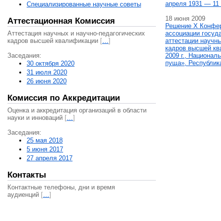
апреля 1931 — 11 
Специализированные научные советы
18 июня 2009
Аттестационная Комиссия
Решение X Конфе
Аттестация научных и научно-педагогических
ассоциации госуд
кадров высшей квалификации
[
…
]
аттестации научны
кадров высшей кв
Заседания:
2009 г., Национал
пуща», Республик
30 октября 2020
31 июля 2020
26 июня 2020
Комиссия по Аккредитации
Оценка и аккредитация организаций в области
науки и инноваций
[
…
]
Заседания:
25 мая 2018
5 июня 2017
27 апреля 2017
Контакты
Контактные телефоны, дни и время
аудиенций
[
…
]