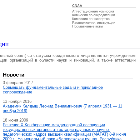
CNAA
Аттестационная комиссия
Комиссия по аккредитации
Комиссия по экспертов
Распоряжения, инструкции
Нормативные акты
ции
альный совет) со статусом юридического лица является учреждением
ации организаций в области науки и инноваций, а также аттестации
Новости
3 февраля 2017
Совмещать фундаментальные задачи и прикладное
сопровождение
13 ноября 2016
Академик Келдыш Леонид Вениаминович (7 апреля 1931 — 11
ноября 2016)
18 июня 2009
Решение X Конференции международной ассоциации
государственных органов аттестации научных и научно-
педагогических кадров высшей квалификации (МАГAT) 8-9 июня
2009 г., Национальный парк «Беловежская пуща», Республика