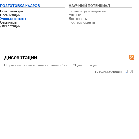
ПОДГОТОВКА КАДРОВ
НАУЧНЫЙ ПОТЕНЦИАЛ
Номенклатура
Научные руководители
Организации
Ученые
Ученые советы
Докторанты
Семинары
Постдокторанты
Диссертации
Диссертации
На рассмотрении в Национальном Совете
81
диссертаций
все диссертации
[
…
] [81]