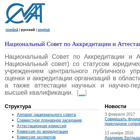
română
|
русский
|
english
Национальный Совет по Аккредитации и Аттеста
Национальный Совет по Аккредитации и А
Национальный совет) со статусом юридичес
учреждением центрального публичного уп
оценки и аккредитации организаций в област
а также аттестации научных и научно-пед
высшей квалификации.
[
…
]
Структура
Новости
3 февраля 2017
Аппарат национального совета
Совмещать фунда
Совместное пленарное заседание
прикладное сопро
Аттестационная комисcия
Комиссия по аккредитации
13 ноября 2016
Комиссия экспертов
Академик Келдыш