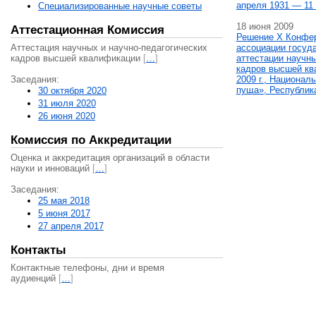
апреля 1931 — 11 
Специализированные научные советы
18 июня 2009
Аттестационная Комиссия
Решение X Конфе
Аттестация научных и научно-педагогических
ассоциации госуд
кадров высшей квалификации
[
…
]
аттестации научны
кадров высшей кв
Заседания:
2009 г., Национал
пуща», Республик
30 октября 2020
31 июля 2020
26 июня 2020
Комиссия по Аккредитации
Оценка и аккредитация организаций в области
науки и инноваций
[
…
]
Заседания:
25 мая 2018
5 июня 2017
27 апреля 2017
Контакты
Контактные телефоны, дни и время
аудиенций
[
…
]