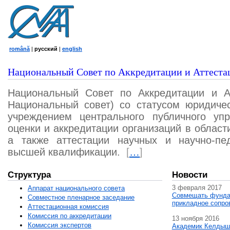
română
|
русский
|
english
Национальный Совет по Аккредитации и Аттеста
Национальный Совет по Аккредитации и А
Национальный совет) со статусом юридичес
учреждением центрального публичного уп
оценки и аккредитации организаций в област
а также аттестации научных и научно-пед
высшей квалификации.
[
…
]
Структура
Новости
3 февраля 2017
Аппарат национального совета
Совмещать фунда
Совместное пленарное заседание
прикладное сопро
Аттестационная комисcия
Комиссия по аккредитации
13 ноября 2016
Комиссия экспертов
Академик Келдыш