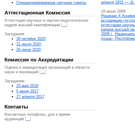
апреля 1931 — 11 
Специализированные научные советы
18 июня 2009
Аттестационная Комиссия
Решение X Конфе
Аттестация научных и научно-педагогических
ассоциации госуд
кадров высшей квалификации
[
…
]
аттестации научны
кадров высшей кв
Заседания:
2009 г., Национал
пуща», Республик
30 октября 2020
31 июля 2020
26 июня 2020
Комиссия по Аккредитации
Оценка и аккредитация организаций в области
науки и инноваций
[
…
]
Заседания:
25 мая 2018
5 июня 2017
27 апреля 2017
Контакты
Контактные телефоны, дни и время
аудиенций
[
…
]