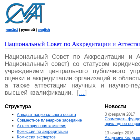
română
|
русский
|
english
Национальный Совет по Аккредитации и Аттеста
Национальный Совет по Аккредитации и А
Национальный совет) со статусом юридичес
учреждением центрального публичного уп
оценки и аккредитации организаций в област
а также аттестации научных и научно-пед
высшей квалификации.
[
…
]
Структура
Новости
3 февраля 2017
Аппарат национального совета
Совмещать фунда
Совместное пленарное заседание
прикладное сопро
Аттестационная комисcия
Комиссия по аккредитации
13 ноября 2016
Комиссия экспертов
Академик Келдыш