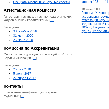
апреля 1931 — 11 
Специализированные научные советы
18 июня 2009
Аттестационная Комиссия
Решение X Конфе
Аттестация научных и научно-педагогических
ассоциации госуд
кадров высшей квалификации
[
…
]
аттестации научны
кадров высшей кв
Заседания:
2009 г., Национал
пуща», Республик
30 октября 2020
31 июля 2020
26 июня 2020
Комиссия по Аккредитации
Оценка и аккредитация организаций в области
науки и инноваций
[
…
]
Заседания:
25 мая 2018
5 июня 2017
27 апреля 2017
Контакты
Контактные телефоны, дни и время
аудиенций
[
…
]