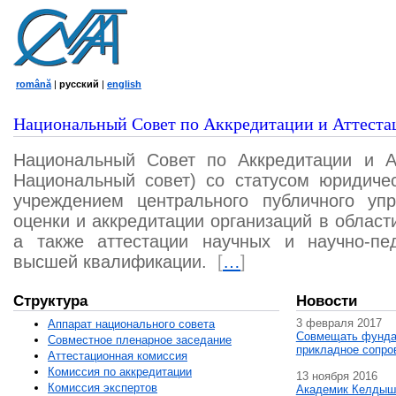
română
|
русский
|
english
Национальный Совет по Аккредитации и Аттеста
Национальный Совет по Аккредитации и А
Национальный совет) со статусом юридичес
учреждением центрального публичного уп
оценки и аккредитации организаций в област
а также аттестации научных и научно-пед
высшей квалификации.
[
…
]
Структура
Новости
3 февраля 2017
Аппарат национального совета
Совмещать фунда
Совместное пленарное заседание
прикладное сопро
Аттестационная комисcия
Комиссия по аккредитации
13 ноября 2016
Комиссия экспертов
Академик Келдыш