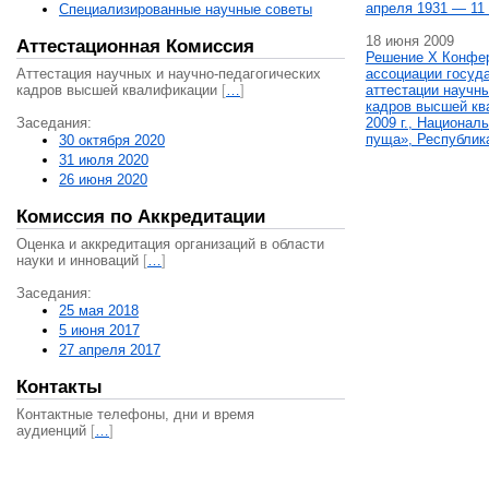
апреля 1931 — 11 
Специализированные научные советы
18 июня 2009
Аттестационная Комиссия
Решение X Конфе
Аттестация научных и научно-педагогических
ассоциации госуд
кадров высшей квалификации
[
…
]
аттестации научны
кадров высшей кв
Заседания:
2009 г., Национал
пуща», Республик
30 октября 2020
31 июля 2020
26 июня 2020
Комиссия по Аккредитации
Оценка и аккредитация организаций в области
науки и инноваций
[
…
]
Заседания:
25 мая 2018
5 июня 2017
27 апреля 2017
Контакты
Контактные телефоны, дни и время
аудиенций
[
…
]