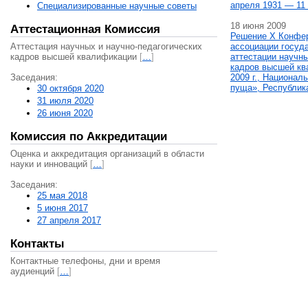
апреля 1931 — 11 
Специализированные научные советы
18 июня 2009
Аттестационная Комиссия
Решение X Конфе
Аттестация научных и научно-педагогических
ассоциации госуд
кадров высшей квалификации
[
…
]
аттестации научны
кадров высшей кв
Заседания:
2009 г., Национал
пуща», Республик
30 октября 2020
31 июля 2020
26 июня 2020
Комиссия по Аккредитации
Оценка и аккредитация организаций в области
науки и инноваций
[
…
]
Заседания:
25 мая 2018
5 июня 2017
27 апреля 2017
Контакты
Контактные телефоны, дни и время
аудиенций
[
…
]