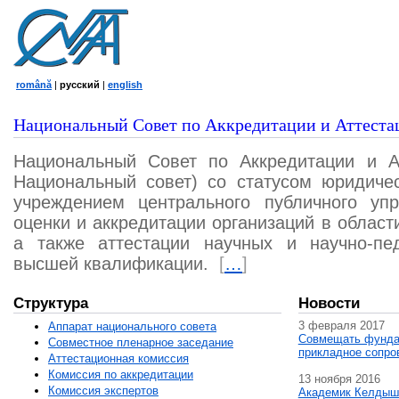
română
|
русский
|
english
Национальный Совет по Аккредитации и Аттеста
Национальный Совет по Аккредитации и А
Национальный совет) со статусом юридичес
учреждением центрального публичного уп
оценки и аккредитации организаций в област
а также аттестации научных и научно-пед
высшей квалификации.
[
…
]
Структура
Новости
3 февраля 2017
Аппарат национального совета
Совмещать фунда
Совместное пленарное заседание
прикладное сопро
Аттестационная комисcия
Комиссия по аккредитации
13 ноября 2016
Комиссия экспертов
Академик Келдыш