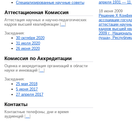
апреля 1931 — 11 
Специализированные научные советы
18 июня 2009
Аттестационная Комиссия
Решение X Конфе
Аттестация научных и научно-педагогических
ассоциации госуд
кадров высшей квалификации
[
…
]
аттестации научны
кадров высшей кв
Заседания:
2009 г., Национал
пуща», Республик
30 октября 2020
31 июля 2020
26 июня 2020
Комиссия по Аккредитации
Оценка и аккредитация организаций в области
науки и инноваций
[
…
]
Заседания:
25 мая 2018
5 июня 2017
27 апреля 2017
Контакты
Контактные телефоны, дни и время
аудиенций
[
…
]