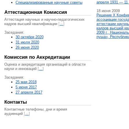
апреля 1931 — 11 
Специализированные научные советы
18 июня 2009
Аттестационная Комиссия
Решение X Конфе
Аттестация научных и научно-педагогических
ассоциации госуд
кадров высшей квалификации
[
…
]
аттестации научны
кадров высшей кв
Заседания:
2009 г., Национал
пуща», Республик
30 октября 2020
31 июля 2020
26 июня 2020
Комиссия по Аккредитации
Оценка и аккредитация организаций в области
науки и инноваций
[
…
]
Заседания:
25 мая 2018
5 июня 2017
27 апреля 2017
Контакты
Контактные телефоны, дни и время
аудиенций
[
…
]