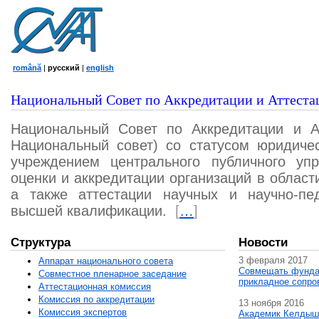
română
|
русский
|
english
Национальный Совет по Аккредитации и Аттеста
Национальный Совет по Аккредитации и А
Национальный совет) со статусом юридичес
учреждением центрального публичного уп
оценки и аккредитации организаций в област
а также аттестации научных и научно-пед
высшей квалификации.
[
…
]
Структура
Новости
3 февраля 2017
Аппарат национального совета
Совмещать фунда
Совместное пленарное заседание
прикладное сопро
Аттестационная комисcия
Комиссия по аккредитации
13 ноября 2016
Комиссия экспертов
Академик Келдыш