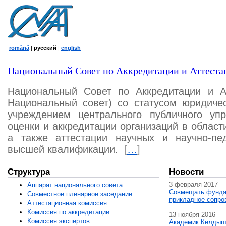
română
|
русский
|
english
Национальный Совет по Аккредитации и Аттеста
Национальный Совет по Аккредитации и А
Национальный совет) со статусом юридичес
учреждением центрального публичного уп
оценки и аккредитации организаций в област
а также аттестации научных и научно-пед
высшей квалификации.
[
…
]
Структура
Новости
3 февраля 2017
Аппарат национального совета
Совмещать фунда
Совместное пленарное заседание
прикладное сопро
Аттестационная комисcия
Комиссия по аккредитации
13 ноября 2016
Комиссия экспертов
Академик Келдыш