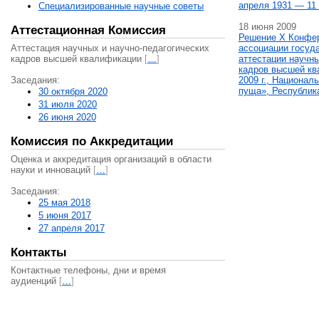
апреля 1931 — 11 
Специализированные научные советы
18 июня 2009
Аттестационная Комиссия
Решение X Конфе
Аттестация научных и научно-педагогических
ассоциации госуд
кадров высшей квалификации
[
…
]
аттестации научны
кадров высшей кв
Заседания:
2009 г., Национал
пуща», Республик
30 октября 2020
31 июля 2020
26 июня 2020
Комиссия по Аккредитации
Оценка и аккредитация организаций в области
науки и инноваций
[
…
]
Заседания:
25 мая 2018
5 июня 2017
27 апреля 2017
Контакты
Контактные телефоны, дни и время
аудиенций
[
…
]