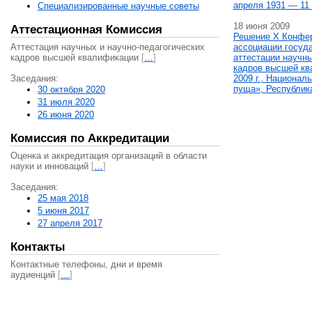
апреля 1931 — 11 
Специализированные научные советы
18 июня 2009
Аттестационная Комиссия
Решение X Конфе
Аттестация научных и научно-педагогических
ассоциации госуд
кадров высшей квалификации
[
…
]
аттестации научны
кадров высшей кв
Заседания:
2009 г., Национал
пуща», Республик
30 октября 2020
31 июля 2020
26 июня 2020
Комиссия по Аккредитации
Оценка и аккредитация организаций в области
науки и инноваций
[
…
]
Заседания:
25 мая 2018
5 июня 2017
27 апреля 2017
Контакты
Контактные телефоны, дни и время
аудиенций
[
…
]