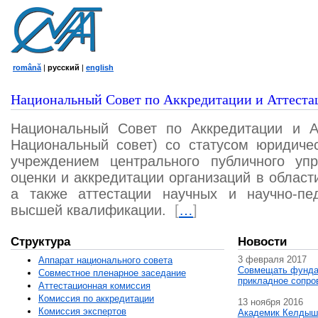
română
|
русский
|
english
Национальный Совет по Аккредитации и Аттеста
Национальный Совет по Аккредитации и А
Национальный совет) со статусом юридичес
учреждением центрального публичного уп
оценки и аккредитации организаций в област
а также аттестации научных и научно-пед
высшей квалификации.
[
…
]
Структура
Новости
3 февраля 2017
Аппарат национального совета
Совмещать фунда
Совместное пленарное заседание
прикладное сопро
Аттестационная комисcия
Комиссия по аккредитации
13 ноября 2016
Комиссия экспертов
Академик Келдыш