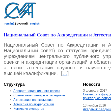
română
|
русский
|
english
Национальный Совет по Аккредитации и Аттеста
Национальный Совет по Аккредитации и А
Национальный совет) со статусом юридичес
учреждением центрального публичного уп
оценки и аккредитации организаций в област
а также аттестации научных и научно-пед
высшей квалификации.
[
…
]
Структура
Новости
3 февраля 2017
Аппарат национального совета
Совмещать фунда
Совместное пленарное заседание
прикладное сопро
Аттестационная комисcия
Комиссия по аккредитации
13 ноября 2016
Комиссия экспертов
Академик Келдыш