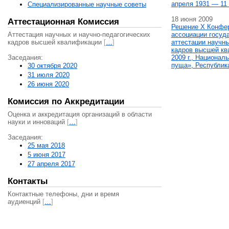
апреля 1931 — 11 
Специализированные научные советы
18 июня 2009
Аттестационная Комиссия
Решение X Конфе
Аттестация научных и научно-педагогических
ассоциации госуд
кадров высшей квалификации
[
…
]
аттестации научны
кадров высшей кв
Заседания:
2009 г., Национал
пуща», Республик
30 октября 2020
31 июля 2020
26 июня 2020
Комиссия по Аккредитации
Оценка и аккредитация организаций в области
науки и инноваций
[
…
]
Заседания:
25 мая 2018
5 июня 2017
27 апреля 2017
Контакты
Контактные телефоны, дни и время
аудиенций
[
…
]