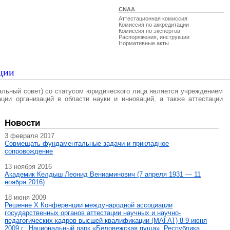
CNAA
Аттестационная комиссия
Комиссия по аккредитации
Комиссия по экспертов
Распоряжения, инструкции
Нормативные акты
ции
альный совет) со статусом юридического лица является учреждением
ации организаций в области науки и инноваций, а также аттестации
Новости
3 февраля 2017
Совмещать фундаментальные задачи и прикладное
сопровождение
13 ноября 2016
Академик Келдыш Леонид Вениаминович (7 апреля 1931 — 11
ноября 2016)
18 июня 2009
Решение X Конференции международной ассоциации
государственных органов аттестации научных и научно-
педагогических кадров высшей квалификации (МАГAT) 8-9 июня
2009 г., Национальный парк «Беловежская пуща», Республика