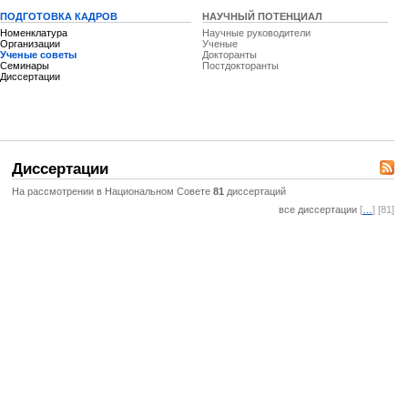
ПОДГОТОВКА КАДРОВ
НАУЧНЫЙ ПОТЕНЦИАЛ
Номенклатура
Научные руководители
Организации
Ученые
Ученые советы
Докторанты
Семинары
Постдокторанты
Диссертации
Диссертации
На рассмотрении в Национальном Совете
81
диссертаций
все диссертации
[
…
] [81]