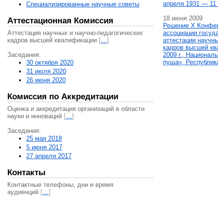
апреля 1931 — 11 
Специализированные научные советы
18 июня 2009
Аттестационная Комиссия
Решение X Конфе
Аттестация научных и научно-педагогических
ассоциации госуд
кадров высшей квалификации
[
…
]
аттестации научны
кадров высшей кв
Заседания:
2009 г., Национал
пуща», Республик
30 октября 2020
31 июля 2020
26 июня 2020
Комиссия по Аккредитации
Оценка и аккредитация организаций в области
науки и инноваций
[
…
]
Заседания:
25 мая 2018
5 июня 2017
27 апреля 2017
Контакты
Контактные телефоны, дни и время
аудиенций
[
…
]