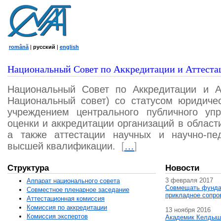
română
|
русский
|
english
Национальный Совет по Аккредитации и Аттеста
Национальный Совет по Аккредитации и А
Национальный совет) со статусом юридичес
учреждением центрального публичного уп
оценки и аккредитации организаций в област
а также аттестации научных и научно-пед
высшей квалификации.
[
…
]
Структура
Новости
3 февраля 2017
Аппарат национального совета
Совмещать фунда
Совместное пленарное заседание
прикладное сопро
Аттестационная комисcия
Комиссия по аккредитации
13 ноября 2016
Комиссия экспертов
Академик Келдыш