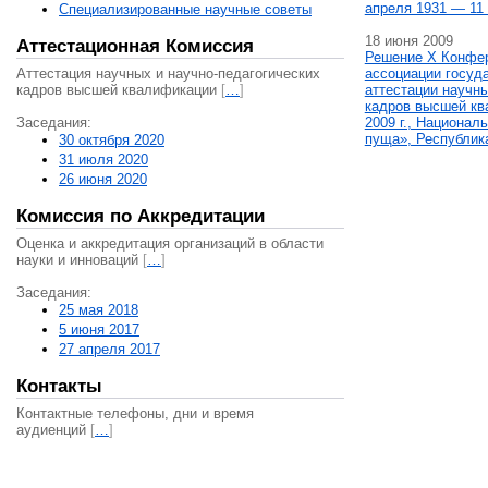
апреля 1931 — 11 
Специализированные научные советы
18 июня 2009
Аттестационная Комиссия
Решение X Конфе
Аттестация научных и научно-педагогических
ассоциации госуд
кадров высшей квалификации
[
…
]
аттестации научны
кадров высшей кв
Заседания:
2009 г., Национал
пуща», Республик
30 октября 2020
31 июля 2020
26 июня 2020
Комиссия по Аккредитации
Оценка и аккредитация организаций в области
науки и инноваций
[
…
]
Заседания:
25 мая 2018
5 июня 2017
27 апреля 2017
Контакты
Контактные телефоны, дни и время
аудиенций
[
…
]