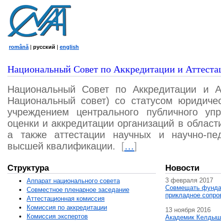
română
|
русский
|
english
Национальный Совет по Аккредитации и Аттеста
Национальный Совет по Аккредитации и А
Национальный совет) со статусом юридичес
учреждением центрального публичного уп
оценки и аккредитации организаций в област
а также аттестации научных и научно-пед
высшей квалификации.
[
…
]
Структура
Новости
3 февраля 2017
Аппарат национального совета
Совмещать фунда
Совместное пленарное заседание
прикладное сопро
Аттестационная комисcия
Комиссия по аккредитации
13 ноября 2016
Комиссия экспертов
Академик Келдыш