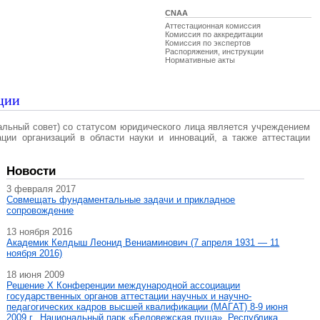
CNAA
Аттестационная комиссия
Комиссия по аккредитации
Комиссия по экспертов
Распоряжения, инструкции
Нормативные акты
ции
альный совет) со статусом юридического лица является учреждением
ации организаций в области науки и инноваций, а также аттестации
Новости
3 февраля 2017
Совмещать фундаментальные задачи и прикладное
сопровождение
13 ноября 2016
Академик Келдыш Леонид Вениаминович (7 апреля 1931 — 11
ноября 2016)
18 июня 2009
Решение X Конференции международной ассоциации
государственных органов аттестации научных и научно-
педагогических кадров высшей квалификации (МАГAT) 8-9 июня
2009 г., Национальный парк «Беловежская пуща», Республика