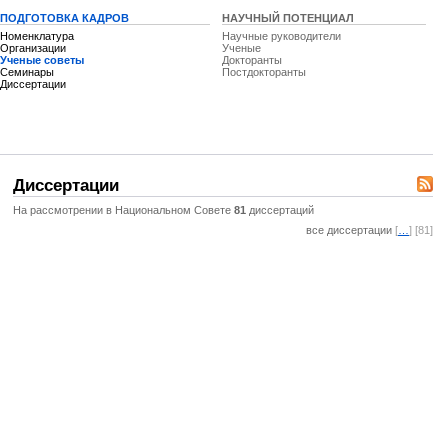
ПОДГОТОВКА КАДРОВ
НАУЧНЫЙ ПОТЕНЦИАЛ
Номенклатура
Научные руководители
Организации
Ученые
Ученые советы
Докторанты
Семинары
Постдокторанты
Диссертации
Диссертации
На рассмотрении в Национальном Совете
81
диссертаций
все диссертации
[
…
] [81]